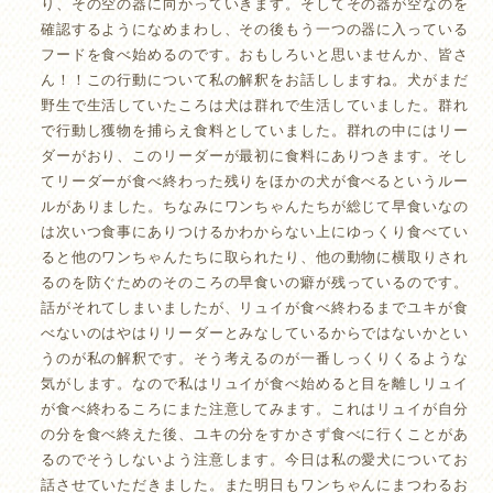
り、その空の器に向かっていきます。そしてその器が空なのを
確認するようになめまわし、その後もう一つの器に入っている
フードを食べ始めるのです。おもしろいと思いませんか、皆さ
ん！！この行動について私の解釈をお話ししますね。犬がまだ
野生で生活していたころは犬は群れで生活していました。群れ
で行動し獲物を捕らえ食料としていました。群れの中にはリー
ダーがおり、このリーダーが最初に食料にありつきます。そし
てリーダーが食べ終わった残りをほかの犬が食べるというルー
ルがありました。ちなみにワンちゃんたちが総じて早食いなの
は次いつ食事にありつけるかわからない上にゆっくり食べてい
ると他のワンちゃんたちに取られたり、他の動物に横取りされ
るのを防ぐためのそのころの早食いの癖が残っているのです。
話がそれてしまいましたが、リュイが食べ終わるまでユキが食
べないのはやはりリーダーとみなしているからではないかとい
うのが私の解釈です。そう考えるのが一番しっくりくるような
気がします。なので私はリュイが食べ始めると目を離しリュイ
が食べ終わるころにまた注意してみます。これはリュイが自分
の分を食べ終えた後、ユキの分をすかさず食べに行くことがあ
るのでそうしないよう注意します。今日は私の愛犬についてお
話させていただきました。また明日もワンちゃんにまつわるお