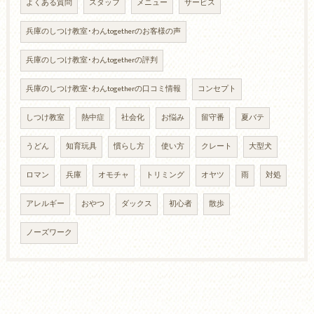
よくある質問
スタッフ
メニュー
サービス
兵庫のしつけ教室･わんtogetherのお客様の声
兵庫のしつけ教室･わんtogetherの評判
兵庫のしつけ教室･わんtogetherの口コミ情報
コンセプト
しつけ教室
熱中症
社会化
お悩み
留守番
夏バテ
うどん
知育玩具
慣らし方
使い方
クレート
大型犬
ロマン
兵庫
オモチャ
トリミング
オヤツ
雨
対処
アレルギー
おやつ
ダックス
初心者
散歩
ノーズワーク