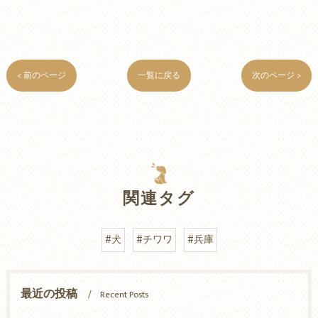
< 前のページ
一覧に戻る
次のページ >
関連タグ
#犬
#チワワ
#兵庫
最近の投稿
Recent Posts