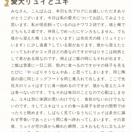
愛犬リュイとユキ
みなさん、こんばんは、本日も当ブログにお越しいただきあり
がとうございます。今日は私の愛犬についてお話してみようと
思います。私が現在飼っているのはチワワ２頭です。雄と雌で
どちらも２歳です。仲良しでめったにケンカもしません。でも
後から迎えた雌（ユキといいます）は先住犬の雄（リュイとい
います）に少し遠慮？している面があります。後から迎えたと
いってもわずか２ヶ月ほどの差なのですがやはりそこは純然と
して差がある様なのです。例えばご飯の時にもそれが出ます。
ご飯は普通に一日二回、朝夕に食べるのですがその様子を見る
たびに「やっぱりそうなんやあ」と思ってしまいます。同じ陶
器の器に同じドッグフードを同じ量入れて出します。ここで先
住犬のリュイはすぐに食べ始めるのですが、後から迎えたユキ
は食べないのです。でもそれは毎日のことなので心配はしませ
ん。ユキは別に体調が悪いわけでなく、食欲がないわけでもな
いのです。そしてユキはリュイの食べる様子を伏せの態勢でゆ
ったりと眺めます。しばらく見ているうちにリュイは多分に漏
れず早食いであっという間に食べ終わってしまいます。その直
後、リュイが空の器から離れた瞬間、ユキおもむろに立ち上が