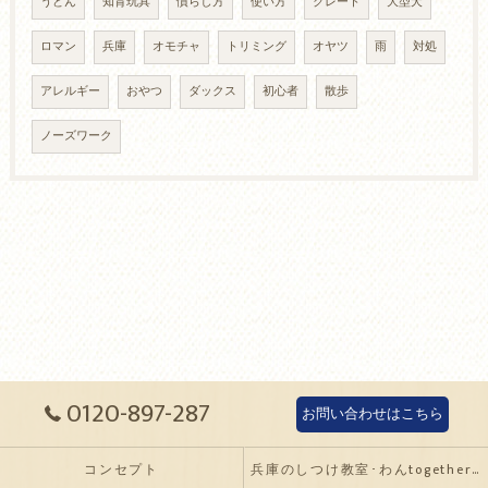
うどん
知育玩具
慣らし方
使い方
クレート
大型犬
ロマン
兵庫
オモチャ
トリミング
オヤツ
雨
対処
アレルギー
おやつ
ダックス
初心者
散歩
ノーズワーク
0120-897-287
お問い合わせはこちら
コンセプト
兵庫のしつけ教室･わんtogetherの口コミ情報