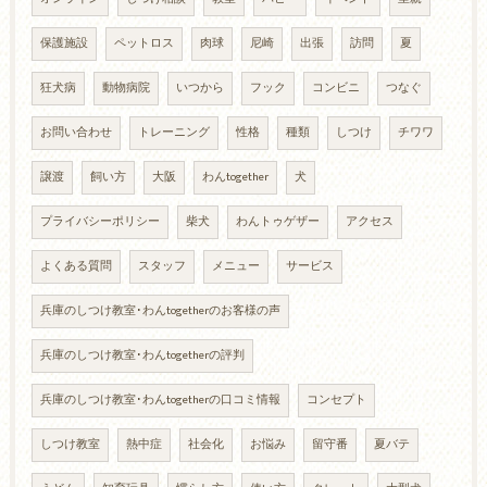
保護施設
ペットロス
肉球
尼崎
出張
訪問
夏
狂犬病
動物病院
いつから
フック
コンビニ
つなぐ
お問い合わせ
トレーニング
性格
種類
しつけ
チワワ
譲渡
飼い方
大阪
わんtogether
犬
プライバシーポリシー
柴犬
わんトゥゲザー
アクセス
よくある質問
スタッフ
メニュー
サービス
兵庫のしつけ教室･わんtogetherのお客様の声
兵庫のしつけ教室･わんtogetherの評判
兵庫のしつけ教室･わんtogetherの口コミ情報
コンセプト
しつけ教室
熱中症
社会化
お悩み
留守番
夏バテ