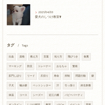
2021/04/03
愛犬のしつけ教室❣️
タグ
Tags
出血
資格
教え方
言葉
叱り方
飛びつき
食糞
マーキング
防災
トレーナー
おもちゃ
繁殖
肛門しぼり
リード
爪切り
寿命
抑制
問題行動
癖
子犬
噛み癖
ペットシッター
汗
引っ張り
終生飼養
体温
コース
シーズー
近江八幡
パピーパーティ
オンライン
しつけ相談
教室
パピー
イベント
里親