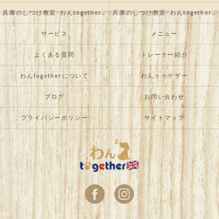
兵庫のしつけ教室･わんtogetherの評判
兵庫のしつけ教室･わんtogetherのお客様の声
サービス
メニュー
よくある質問
トレーナー紹介
わんtogetherについて
わんトゥゲザー
ブログ
お問い合わせ
プライバシーポリシー
サイトマップ