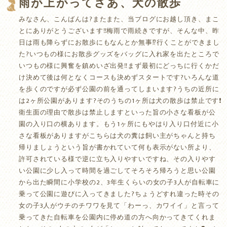
雨が上がってさあ、犬の散歩
みなさん、こんばんは?またまた、当ブログにお越し頂き、まこ
とにありがとうございます‼️梅雨で雨続きですが、そんな中、昨
日は雨も降らずにお散歩にもなんとか無事⁉️行くことができまし
た?いつもの様にお散歩グッズをバッグに入れ家を出たところで
いつもの様に興奮を鎮めいざ出発‼️まず最初にどっちに行くかだ
け決めて後は何となくコースも決めずスタートです?いろんな道
を歩くのですが必ず公園の前を通ってしまいます?うちの近所に
は2ヶ所公園があります?そのうちの1ヶ所は犬の散歩は禁止です❗️
衛生面の理由で散歩は禁止しますといった旨の小さな看板が公
園の入り口の横あります。もう1ヶ所にもやはり入り口付近に小
さな看板がありますがこちらは犬の糞は飼い主がちゃんと持ち
帰りましょうという旨が書かれていて何も表示がない所より、
許可されている様で逆に立ち入りやすいですね、その入りやす
い公園に少し入って時間を過ごしてそろそろ帰ろうと思い公園
から出た瞬間に小学校の2、3年生くらいの女の子3人が自転車に
乗って公園に遊びに入ってきました?ちょうどすれ違った時その
女の子3人がウチのチワワを見て「わーっ、カワイイ」と言って
乗ってきた自転車を公園内に停め道の方へ向かってきてくれま