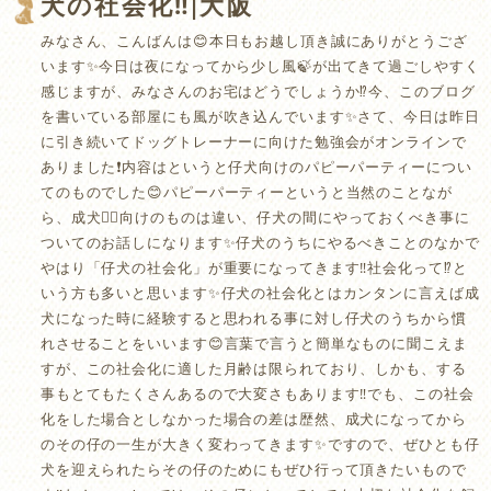
犬の社会化‼️|大阪
みなさん、こんばんは😊本日もお越し頂き誠にありがとうござ
います✨今日は夜になってから少し風🍃が出てきて過ごしやすく
感じますが、みなさんのお宅はどうでしょうか⁉️今、このブログ
を書いている部屋にも風が吹き込んでいます✨さて、今日は昨日
に引き続いてドッグトレーナーに向けた勉強会がオンラインで
ありました❗️内容はというと仔犬向けのパピーパーティーについ
てのものでした😊パピーパーティーというと当然のことなが
ら、成犬🐕‍🦺向けのものは違い、仔犬の間にやっておくべき事に
ついてのお話しになります✨仔犬のうちにやるべきことのなかで
やはり「仔犬の社会化」が重要になってきます‼️社会化って⁉️と
いう方も多いと思います✨仔犬の社会化とはカンタンに言えば成
犬になった時に経験すると思われる事に対し仔犬のうちから慣
れさせることをいいます😊言葉で言うと簡単なものに聞こえま
すが、この社会化に適した月齢は限られており、しかも、する
事もとてもたくさんあるので大変さもあります‼️でも、この社会
化をした場合としなかった場合の差は歴然、成犬になってから
のその仔の一生が大きく変わってきます✨ですので、ぜひとも仔
犬を迎えられたらその仔のためにもぜひ行って頂きたいもので