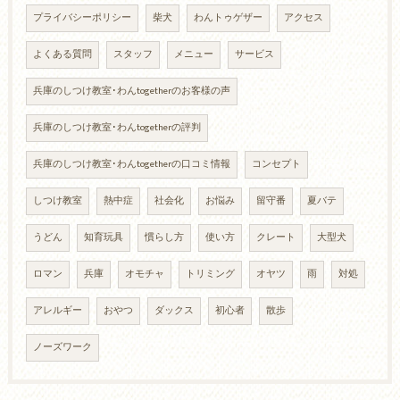
プライバシーポリシー
柴犬
わんトゥゲザー
アクセス
よくある質問
スタッフ
メニュー
サービス
兵庫のしつけ教室･わんtogetherのお客様の声
兵庫のしつけ教室･わんtogetherの評判
兵庫のしつけ教室･わんtogetherの口コミ情報
コンセプト
しつけ教室
熱中症
社会化
お悩み
留守番
夏バテ
うどん
知育玩具
慣らし方
使い方
クレート
大型犬
ロマン
兵庫
オモチャ
トリミング
オヤツ
雨
対処
アレルギー
おやつ
ダックス
初心者
散歩
ノーズワーク