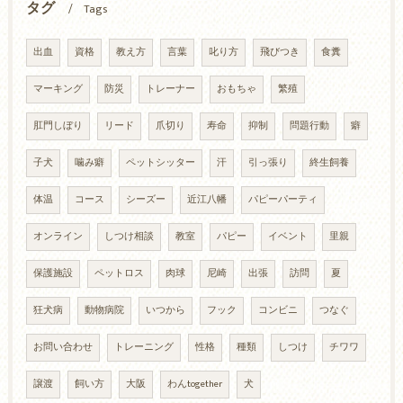
タグ
Tags
出血
資格
教え方
言葉
叱り方
飛びつき
食糞
マーキング
防災
トレーナー
おもちゃ
繁殖
肛門しぼり
リード
爪切り
寿命
抑制
問題行動
癖
子犬
噛み癖
ペットシッター
汗
引っ張り
終生飼養
体温
コース
シーズー
近江八幡
パピーパーティ
オンライン
しつけ相談
教室
パピー
イベント
里親
保護施設
ペットロス
肉球
尼崎
出張
訪問
夏
狂犬病
動物病院
いつから
フック
コンビニ
つなぐ
お問い合わせ
トレーニング
性格
種類
しつけ
チワワ
譲渡
飼い方
大阪
わんtogether
犬