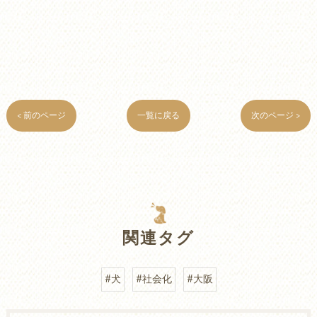
< 前のページ
一覧に戻る
次のページ >
関連タグ
#犬
#社会化
#大阪