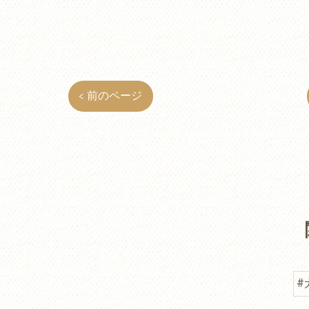
< 前のページ
#