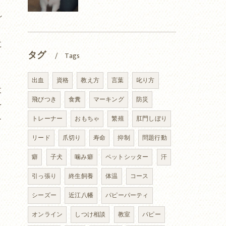
れ
に
タグ
Tags
出血
資格
教え方
言葉
叱り方
犬
飛びつき
食糞
マーキング
防災
を
合
トレーナー
おもちゃ
繁殖
肛門しぼり
リード
爪切り
寿命
抑制
問題行動
癖
子犬
噛み癖
ペットシッター
汗
引っ張り
終生飼養
体温
コース
シーズー
近江八幡
パピーパーティ
オンライン
しつけ相談
教室
パピー