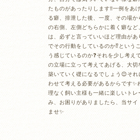
たものがあったりします‼️一例を
る癖、排泄した後、一度、その場か
の右側、左側どちらかに着く癖など
は、必ずと言っていいほど理由があ
でその行動をしているのか⁉️という
う感じているのか❓それを少し考え
の立場に立って考えてあげる、大切
築いていく礎になるでしょう😊それ
わせて考える必要があるからです✨わ
理なく飼い主様も一緒に楽しいトレー
み、お困りがありましたら、当サイ
ませ✨