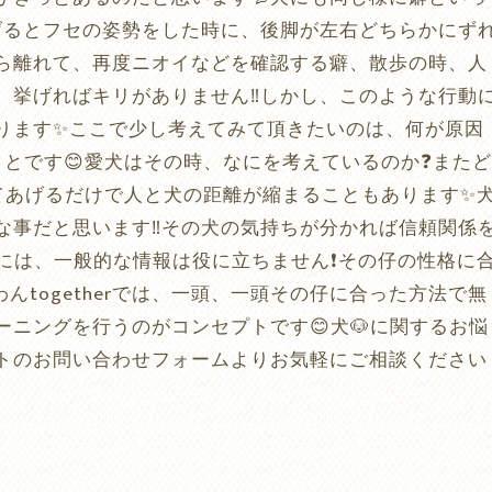
あげるとフセの姿勢をした時に、後脚が左右どちらかにず
ら離れて、再度ニオイなどを確認する癖、散歩の時、人
、挙げればキリがありません‼️しかし、このような行動
ります✨ここで少し考えてみて頂きたいのは、何が原因
ことです😊愛犬はその時、なにを考えているのか❓またど
てあげるだけで人と犬の距離が縮まることもあります✨
な事だと思います‼️その犬の気持ちが分かれば信頼関係
には、一般的な情報は役に立ちません❗️その仔の性格に
んtogetherでは、一頭、一頭その仔に合った方法で無
ニングを行うのがコンセプトです😊犬🐶に関するお悩
トのお問い合わせフォームよりお気軽にご相談ください