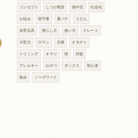
コンセプト
しつけ教室
熱中症
社会化
お悩み
留守番
夏バテ
うどん
知育玩具
慣らし方
使い方
クレート
大型犬
ロマン
兵庫
オモチャ
トリミング
オヤツ
雨
対処
アレルギー
おやつ
ダックス
初心者
散歩
ノーズワーク