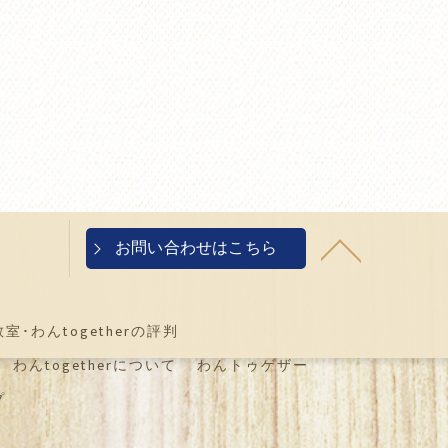
お問い合わせはこちら
･わんtogetherの評判
わんtogetherについて
わんトゥゲザー
プ