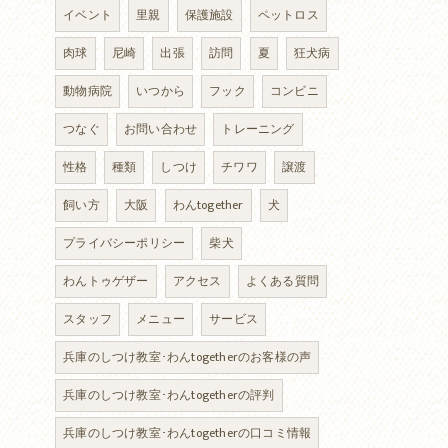
イベント
里親
保護施設
ペットロス
肉球
尼崎
出張
訪問
夏
狂犬病
動物病院
いつから
フック
コンビニ
つなぐ
お問い合わせ
トレーニング
性格
種類
しつけ
チワワ
譲渡
飼い方
大阪
わんtogether
犬
プライバシーポリシー
柴犬
わんトゥゲザー
アクセス
よくある質問
スタッフ
メニュー
サービス
兵庫のしつけ教室･わんtogetherのお客様の声
兵庫のしつけ教室･わんtogetherの評判
兵庫のしつけ教室･わんtogetherの口コミ情報