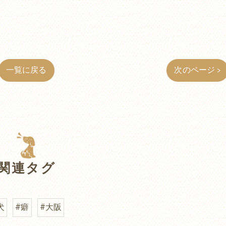
一覧に戻る
次のページ >
関連タグ
犬
#癖
#大阪