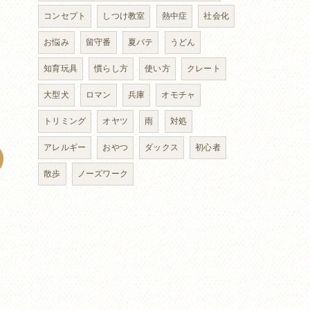
コンセプト
しつけ教室
熱中症
社会化
お悩み
留守番
夏バテ
うどん
知育玩具
慣らし方
使い方
クレート
大型犬
ロマン
兵庫
オモチャ
トリミング
オヤツ
雨
対処
アレルギー
おやつ
ダックス
初心者
散歩
ノーズワーク