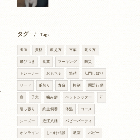
タグ
Tags
い
出血
資格
教え方
言葉
叱り方
飛びつき
食糞
マーキング
防災
トレーナー
おもちゃ
繁殖
肛門しぼり
リード
爪切り
寿命
抑制
問題行動
好
癖
子犬
噛み癖
ペットシッター
汗
引っ張り
終生飼養
体温
コース
シーズー
近江八幡
パピーパーティ
オンライン
しつけ相談
教室
パピー