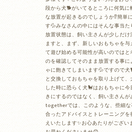
段から犬🐕がいてるところに何気
な放置が起きるのでしょうか⁉️簡単
す💦みなさんの中にはそんな事当
放置状態は、飼い主さんが少しだけ
ますと、まず、新しいおもちゃを与
て遊び始める可能性が高いのではと考
のを確認してそのまま放置する事に
ゃに飽きてしまいます💦ですので犬
と交換しておもちゃを取り上げて、
した時に恐らく犬🐩はおもちゃに今
きにするのではなく、飼い主さんが
togetherでは、このような、
合ったアドバイスとトレーニングを
えいたします✨お心あたりがござい