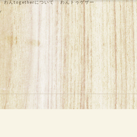
わんtogetherについて
わんトゥゲザー
プ