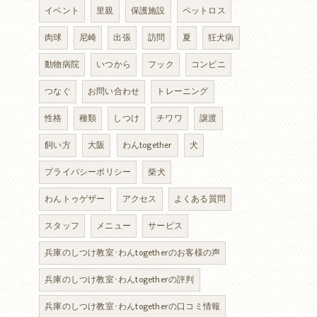
イベント
里親
保護施設
ペットロス
肉球
尼崎
出張
訪問
夏
狂犬病
動物病院
いつから
フック
コンビニ
つなぐ
お問い合わせ
トレーニング
性格
種類
しつけ
チワワ
譲渡
飼い方
大阪
わんtogether
犬
プライバシーポリシー
柴犬
わんトゥゲザー
アクセス
よくある質問
スタッフ
メニュー
サービス
兵庫のしつけ教室･わんtogetherのお客様の声
兵庫のしつけ教室･わんtogetherの評判
兵庫のしつけ教室･わんtogetherの口コミ情報