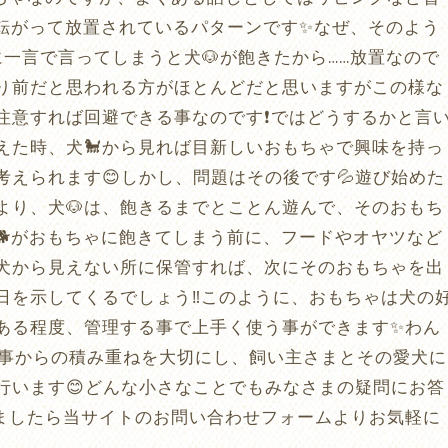
に転がって放置されているパターンです✨なぜ、そのよう
に一言で言ってしまうと犬🐶が飽きたから……放置なので
たり前だと思われる方がほとんどだと思いますがこの様な
注意すれば回避できる事なのです❗️ではどうするかと言
えた時、犬🐩から見れば目新しいおもちゃで興味を持っ
えられます😊しかし、問題はその後です💦遊び始めた
より、犬🐶は、飽きるまでとことん遊んで、そのおもち
🐕がおもちゃに飽きてしまう前に、フードやオヤツなど
犬から見えない所に保管すれば、次にそのおもちゃを出
日を示してくるでしょう‼️このように、おもちゃは犬の
ある程度、管理する事で上手く使う事ができます✨わん
些細な事からの積み重ねを大切にし、飼い主さまとその愛犬に
行います😊どんな小さなことでもみなさまの疑問にお答
ましたら当サイトのお問い合わせフォームよりお気軽に