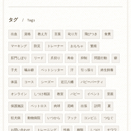
タグ
Tags
出血
資格
教え方
言葉
叱り方
飛びつき
食糞
マーキング
防災
トレーナー
おもちゃ
繁殖
肛門しぼり
リード
爪切り
寿命
抑制
問題行動
癖
子犬
噛み癖
ペットシッター
汗
引っ張り
終生飼養
体温
コース
シーズー
近江八幡
パピーパーティ
オンライン
しつけ相談
教室
パピー
イベント
里親
保護施設
ペットロス
肉球
尼崎
出張
訪問
夏
狂犬病
動物病院
いつから
フック
コンビニ
つなぐ
お問い合わせ
トレーニング
性格
種類
しつけ
チワワ