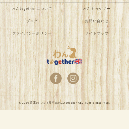
わんtogetherについて
わんトゥゲザー
ブログ
お問い合わせ
プライバシーポリシー
サイトマップ
© 2026 兵庫のしつけ教室はわんtogether ALL RIGHTS RESERVED.