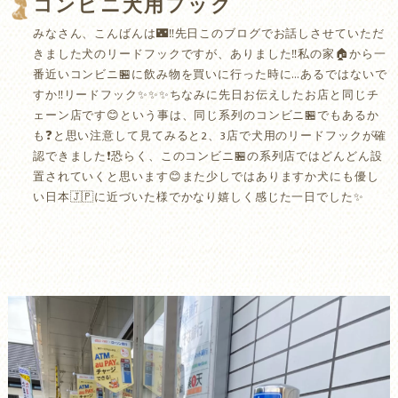
コンビニ犬用フック
みなさん、こんばんは🌃‼️先日このブログでお話しさせていただ
きました犬のリードフックですが、ありました‼️私の家🏠から一
番近いコンビニ🏪に飲み物を買いに行った時に…あるではないで
すか‼️リードフック✨✨✨ちなみに先日お伝えしたお店と同じチ
ェーン店です😊という事は、同じ系列のコンビニ🏪でもあるか
も❓と思い注意して見てみると2、3店で犬用のリードフックが確
認できました❗️恐らく、このコンビニ🏪の系列店ではどんどん設
置されていくと思います😊また少しではありますか犬にも優し
い日本🇯🇵に近づいた様でかなり嬉しく感じた一日でした✨