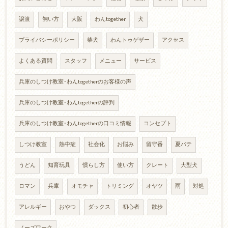
譲渡
飼い方
大阪
わんtogether
犬
プライバシーポリシー
柴犬
わんトゥゲザー
アクセス
よくある質問
スタッフ
メニュー
サービス
兵庫のしつけ教室･わんtogetherのお客様の声
兵庫のしつけ教室･わんtogetherの評判
兵庫のしつけ教室･わんtogetherの口コミ情報
コンセプト
しつけ教室
熱中症
社会化
お悩み
留守番
夏バテ
うどん
知育玩具
慣らし方
使い方
クレート
大型犬
ロマン
兵庫
オモチャ
トリミング
オヤツ
雨
対処
アレルギー
おやつ
ダックス
初心者
散歩