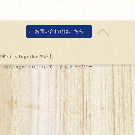
お問い合わせはこちら
･わんtogetherの評判
わんtogetherについて
わんトゥゲザー
プ