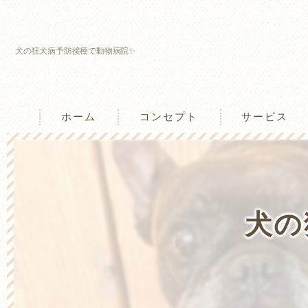
犬の狂犬病予防接種で動物病院✨
ホーム
コンセプト
サービス
兵庫のしつけ教室･わんtogetherの口コ
兵庫のしつけ教室･わんtogetherの評判
犬の
兵庫のしつけ教室･わんtogetherのお客