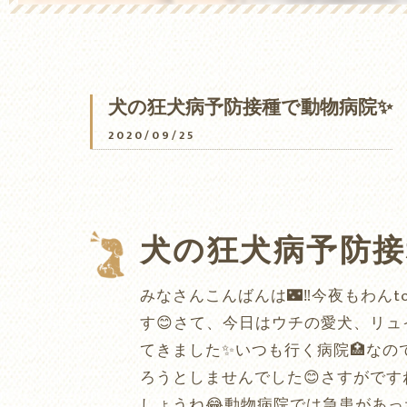
犬の狂犬病予防接種で動物病院✨
2020/09/25
犬の狂犬病予防接
みなさんこんばんは🌃‼️今夜もわん
す😊さて、今日はウチの愛犬、リュ
てきました✨いつも行く病院🏥な
ろうとしませんでした😊さすがです
しょうね😂動物病院では急患があ