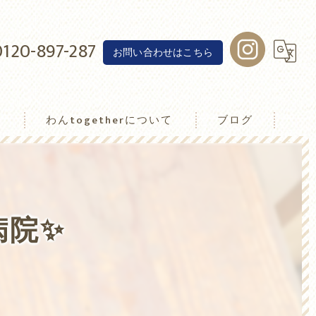
0120-897-287
お問い合わせはこちら
介
わんtogetherについて
ブログ
わんトゥゲザー
病院✨