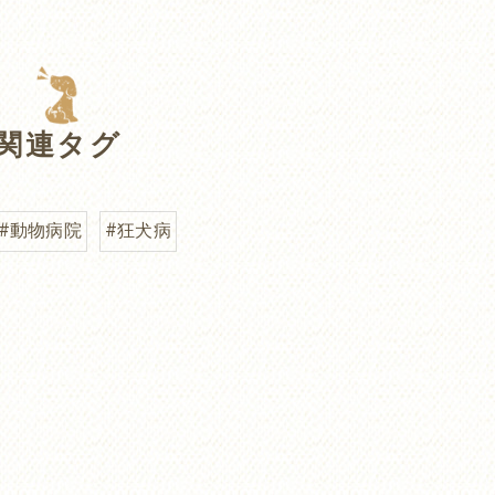
関連タグ
#動物病院
#狂犬病