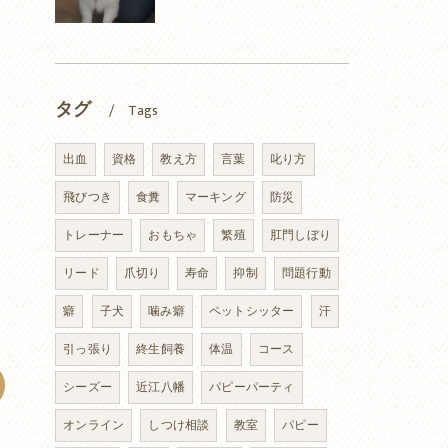
タグ
Tags
出血
資格
教え方
言葉
叱り方
飛びつき
食糞
マーキング
防災
トレーナー
おもちゃ
繁殖
肛門しぼり
リード
爪切り
寿命
抑制
問題行動
癖
子犬
噛み癖
ペットシッター
汗
引っ張り
終生飼養
体温
コース
シーズー
近江八幡
パピーパーティ
オンライン
しつけ相談
教室
パピー