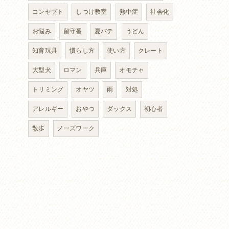
コンセプト
しつけ教室
熱中症
社会化
お悩み
留守番
夏バテ
うどん
知育玩具
慣らし方
使い方
クレート
大型犬
ロマン
兵庫
オモチャ
トリミング
オヤツ
雨
対処
アレルギー
おやつ
ダックス
初心者
散歩
ノーズワーク