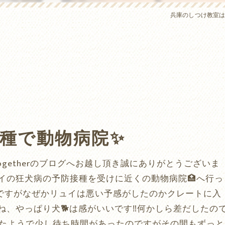
兵庫のしつけ教室はわん
種で動物病院✨
togetherのブログへお越し頂き誠にありがとうございま
イの狂犬病の予防接種を受けに近くの動物病院🏥へ行っ
のですがなぜかリュイは悪い予感がしたのかクレートに入
ね、やっぱり犬🐕は感がいいです‼️何かしら差だしたの
ったようで少し待ち時間があったのですがその間もずっと