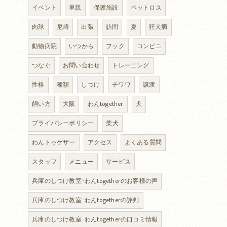
イベント
里親
保護施設
ペットロス
肉球
尼崎
出張
訪問
夏
狂犬病
動物病院
いつから
フック
コンビニ
つなぐ
お問い合わせ
トレーニング
性格
種類
しつけ
チワワ
譲渡
飼い方
大阪
わんtogether
犬
プライバシーポリシー
柴犬
わんトゥゲザー
アクセス
よくある質問
スタッフ
メニュー
サービス
兵庫のしつけ教室･わんtogetherのお客様の声
兵庫のしつけ教室･わんtogetherの評判
兵庫のしつけ教室･わんtogetherの口コミ情報