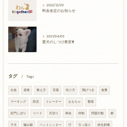
2022/12/20
料金改定のお知らせ
2021/04/03
愛犬のしつけ教室❣️
タグ
Tags
出血
資格
教え方
言葉
叱り方
飛びつき
食糞
マーキング
防災
トレーナー
おもちゃ
繁殖
肛門しぼり
リード
爪切り
寿命
抑制
問題行動
癖
子犬
噛み癖
ペットシッター
汗
引っ張り
終生飼養