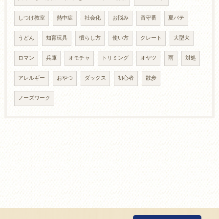
しつけ教室
熱中症
社会化
お悩み
留守番
夏バテ
うどん
知育玩具
慣らし方
使い方
クレート
大型犬
ロマン
兵庫
オモチャ
トリミング
オヤツ
雨
対処
アレルギー
おやつ
ダックス
初心者
散歩
ノーズワーク