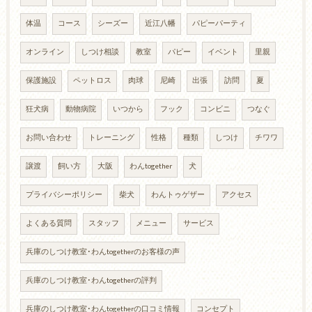
体温
コース
シーズー
近江八幡
パピーパーティ
オンライン
しつけ相談
教室
パピー
イベント
里親
保護施設
ペットロス
肉球
尼崎
出張
訪問
夏
狂犬病
動物病院
いつから
フック
コンビニ
つなぐ
お問い合わせ
トレーニング
性格
種類
しつけ
チワワ
譲渡
飼い方
大阪
わんtogether
犬
プライバシーポリシー
柴犬
わんトゥゲザー
アクセス
よくある質問
スタッフ
メニュー
サービス
兵庫のしつけ教室･わんtogetherのお客様の声
兵庫のしつけ教室･わんtogetherの評判
兵庫のしつけ教室･わんtogetherの口コミ情報
コンセプト