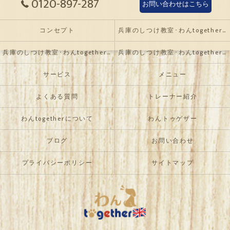
0120-897-287
お問い合わせはこちら
コンセプト
兵庫のしつけ教室･わんtogetherの口コミ情報
兵庫のしつけ教室･わんtogetherの評判
兵庫のしつけ教室･わんtogetherのお客様の声
サービス
メニュー
よくある質問
トレーナー紹介
わんtogetherについて
わんトゥゲザー
ブログ
お問い合わせ
プライバシーポリシー
サイトマップ