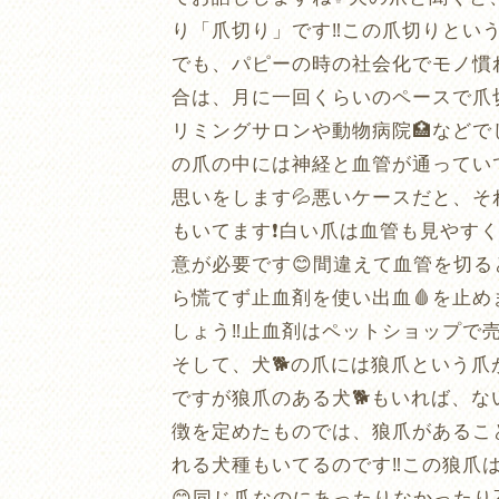
り「爪切り」です‼️この爪切りとい
でも、パピーの時の社会化でモノ慣れ
合は、月に一回くらいのペースで爪
リミングサロンや動物病院🏥などで
の爪の中には神経と血管が通ってい
思いをします💦悪いケースだと、
もいてます❗️白い爪は血管も見や
意が必要です😊間違えて血管を切る
ら慌てず止血剤を使い出血🩸を止め
しょう‼️止血剤はペットショップ
そして、犬🐕の爪には狼爪という爪
ですが狼爪のある犬🐕もいれば、な
徴を定めたものでは、狼爪があるこ
れる犬種もいてるのです‼️この狼