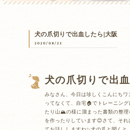
犬の爪切りで出血したら|大阪
2020/08/23
犬の爪切りで出血
みなさん、今日は珍しくこんにちワンコ
ってなくて、自宅🏠でトレーニング
たり山🏔の様に溜まった書類の整
を作ったりしています😊さて、それ
てお話ししますね✨犬の爪と聞くと