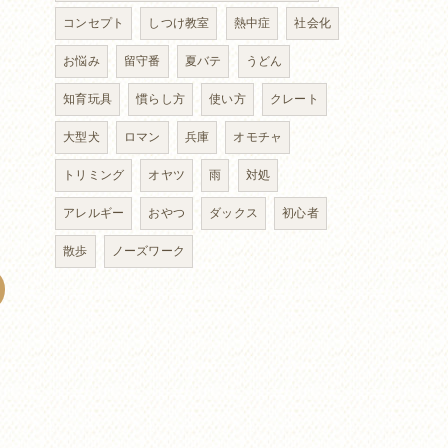
コンセプト
しつけ教室
熱中症
社会化
お悩み
留守番
夏バテ
うどん
知育玩具
慣らし方
使い方
クレート
大型犬
ロマン
兵庫
オモチャ
トリミング
オヤツ
雨
対処
アレルギー
おやつ
ダックス
初心者
散歩
ノーズワーク