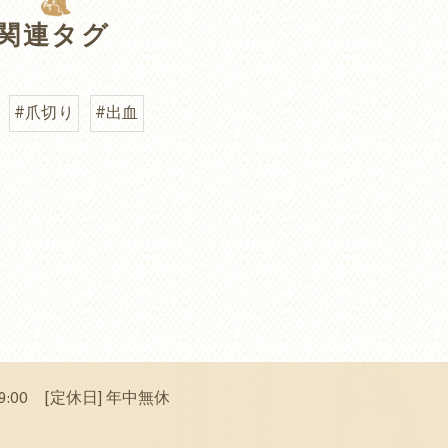
関連タグ
#爪切り
#出血
 19:00 [定休日] 年中無休