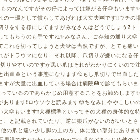
うものなんですがその仔によっては嫌がる仔🐶もいます
の一環として慣らしてあげれば大丈夫🆗です‼️ウチの
切りをする様にしてますがみなさんはどうでしょう❓ト
してもらうのも手ですね✨みなさん、ご存知の通り犬🐶
てこれを切ってしまうと犬🐶は当然ですが、とても痛い
それがトラウマになり、それ以降、爪切りが嫌いになる仔
すく切りやすいのですが黒い爪はそれがわかりにくいので
と出血🩸という事態になります💦もし爪切りで出血した
ますが大量に出血している場合は病院🏥で診てもらいま
で売っているのであらかじめ用意することをお勧めします
があります❗️ロウソウと読みます😊ちなみにややこしい
い犬🐶もいます❗️犬種標準といってその犬種の身体的な
と、と記載されていたり、逆に狼爪がないのがいいとさ
爪は他の爪と違い少し脚の上の方、体に近い部分にありま