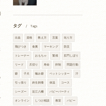
✨
場
タグ
Tags
出血
資格
教え方
言葉
叱り方
飛びつき
食糞
マーキング
防災
注
トレーナー
おもちゃ
繁殖
肛門しぼり
リード
爪切り
寿命
抑制
問題行動
✨
癖
子犬
噛み癖
ペットシッター
汗
の
引っ張り
終生飼養
体温
コース
特
シーズー
近江八幡
パピーパーティ
す
オンライン
しつけ相談
教室
パピー