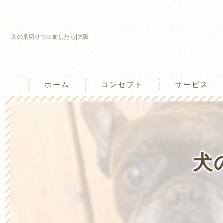
犬の爪切りで出血したら|大阪
ホーム
コンセプト
サービス
兵庫のしつけ教室･わんtogetherの口コ
兵庫のしつけ教室･わんtogetherの評判
犬
兵庫のしつけ教室･わんtogetherのお客