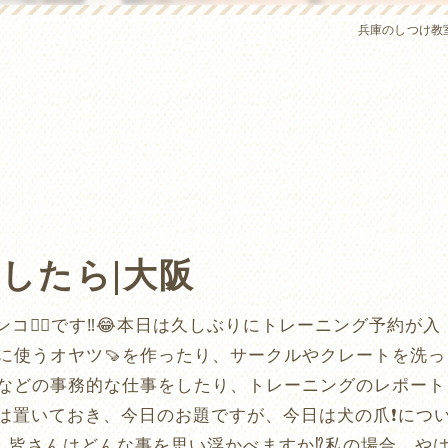
兵庫のしつけ教室は
したら|大阪
🐕‍🦺です‼️😂本日は久しぶりにトレーニング予約が入
に使うオヤツ🍠を作ったり、サークルやクレートを洗っ
理などの事務的な仕事をしたり、トレーニングのレポート
は置いておき、今日のお題ですが、今日は犬の爪❗️につ
、皆さんはどんな事を思い浮かべますか⁉️私の場合、や