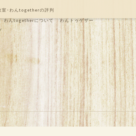
･わんtogetherの評判
わんtogetherについて
わんトゥゲザー
プ