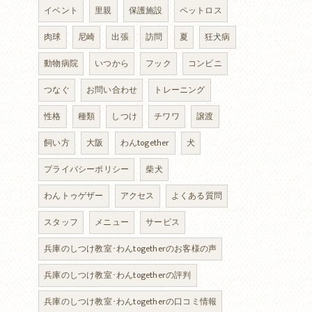
イベント
里親
保護施設
ペットロス
肉球
尼崎
出張
訪問
夏
狂犬病
動物病院
いつから
フック
コンビニ
つなぐ
お問い合わせ
トレーニング
性格
種類
しつけ
チワワ
譲渡
飼い方
大阪
わんtogether
犬
プライバシーポリシー
柴犬
わんトゥゲザー
アクセス
よくある質問
スタッフ
メニュー
サービス
兵庫のしつけ教室･わんtogetherのお客様の声
兵庫のしつけ教室･わんtogetherの評判
兵庫のしつけ教室･わんtogetherの口コミ情報