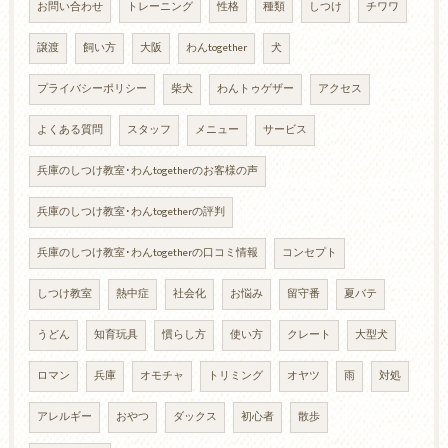
お問い合わせ
トレーニング
性格
種類
しつけ
チワワ
譲渡
飼い方
大阪
わんtogether
犬
プライバシーポリシー
柴犬
わんトゥゲザー
アクセス
よくある質問
スタッフ
メニュー
サービス
兵庫のしつけ教室･わんtogetherのお客様の声
兵庫のしつけ教室･わんtogetherの評判
兵庫のしつけ教室･わんtogetherの口コミ情報
コンセプト
しつけ教室
熱中症
社会化
お悩み
留守番
夏バテ
うどん
知育玩具
慣らし方
使い方
クレート
大型犬
ロマン
兵庫
オモチャ
トリミング
オヤツ
雨
対処
アレルギー
おやつ
ダックス
初心者
散歩