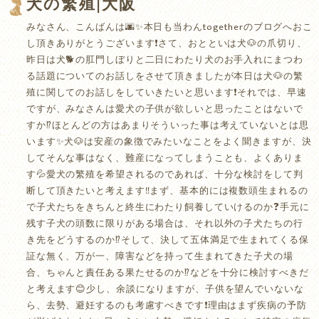
犬の繁殖|大阪
みなさん、こんばんは🌆✨本日も当わんtogetherのブログへおこ
し頂きありがとうございます❗️さて、おとといは犬🐶の爪切り、
昨日は犬🐕の肛門しぼりと二日にわたり犬のお手入れにまつわ
る話題についてのお話しをさせて頂きましたが本日は犬🐶の繁
殖に関してのお話しをしていきたいと思います❗️それでは、早速
ですが、みなさんは愛犬の子供が欲しいと思ったことはないで
すか⁉️ほとんどの方はあまりそういった事は考えていないとは思
います✨犬🐶は安産の象徴でみたいなことをよく聞きますが、決
してそんな事はなく、難産になってしまうことも、よくありま
す💦愛犬の繁殖を希望されるのであれば、十分な検討をして判
断して頂きたいと考えます‼️まず、基本的には複数頭生まれるの
で子犬たちをきちんと終生にわたり飼養していけるのか❓手元に
残す子犬の頭数に限りがある場合は、それ以外の子犬たちの行
き先をどうするのか⁉️そして、決して五体満足で生まれてくる保
証な無く、万が一、障害などを持って生まれてきた子犬の場
合、ちゃんと責任ある果たせるのか⁉️などを十分に検討すべきだ
と考えます😊少し、余談になりますが、子供を望んでいないな
ら、去勢、避妊するのも考慮すべきです❗️理由はまず疾病の予防