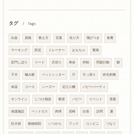
タグ
Tags
出血
資格
教え方
言葉
叱り方
飛びつき
食糞
マーキング
防災
トレーナー
おもちゃ
繁殖
肛門しぼり
リード
爪切り
寿命
抑制
問題行動
癖
子犬
噛み癖
ペットシッター
汗
引っ張り
終生飼養
体温
コース
シーズー
近江八幡
パピーパーティ
オンライン
しつけ相談
教室
パピー
イベント
里親
保護施設
ペットロス
肉球
尼崎
出張
訪問
夏
狂犬病
動物病院
いつから
フック
コンビニ
つなぐ