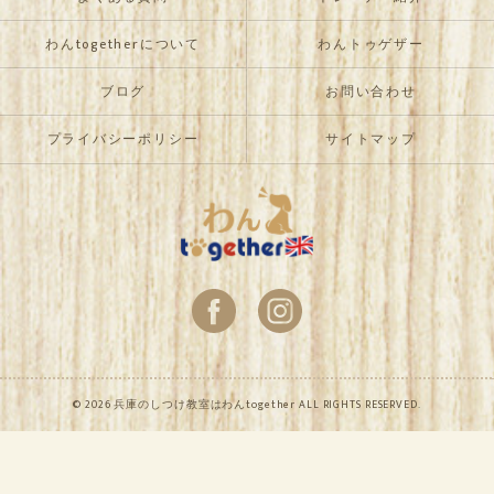
わんtogetherについて
わんトゥゲザー
ブログ
お問い合わせ
プライバシーポリシー
サイトマップ
© 2026 兵庫のしつけ教室はわんtogether ALL RIGHTS RESERVED.