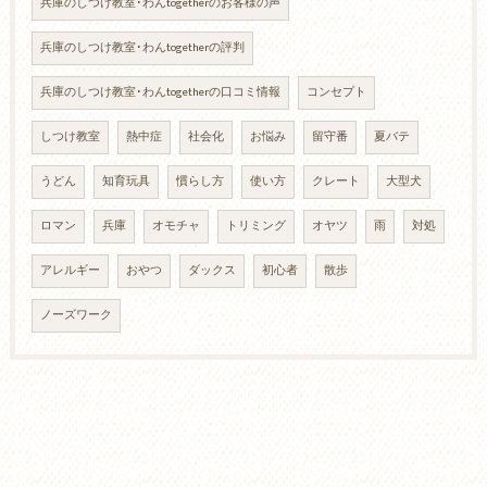
兵庫のしつけ教室･わんtogetherのお客様の声
兵庫のしつけ教室･わんtogetherの評判
兵庫のしつけ教室･わんtogetherの口コミ情報
コンセプト
しつけ教室
熱中症
社会化
お悩み
留守番
夏バテ
うどん
知育玩具
慣らし方
使い方
クレート
大型犬
ロマン
兵庫
オモチャ
トリミング
オヤツ
雨
対処
アレルギー
おやつ
ダックス
初心者
散歩
ノーズワーク