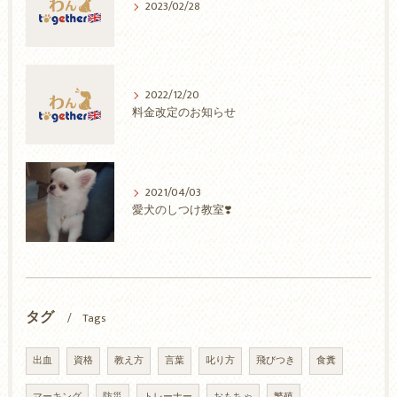
2023/02/28
2022/12/20
料金改定のお知らせ
2021/04/03
愛犬のしつけ教室❣️
タグ
Tags
出血
資格
教え方
言葉
叱り方
飛びつき
食糞
マーキング
防災
トレーナー
おもちゃ
繁殖