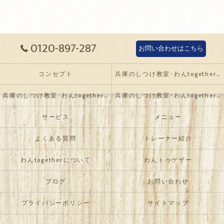
0120-897-287
お問い合わせはこちら
コンセプト
兵庫のしつけ教室･わんtogetherの口コミ情報
兵庫のしつけ教室･わんtogetherの評判
兵庫のしつけ教室･わんtogetherのお客様の声
サービス
メニュー
よくある質問
トレーナー紹介
わんtogetherについて
わんトゥゲザー
ブログ
お問い合わせ
プライバシーポリシー
サイトマップ