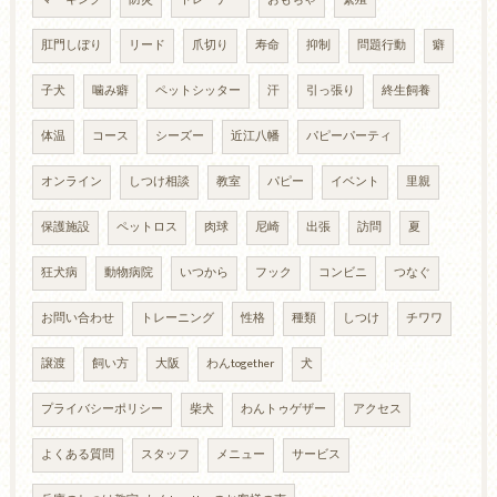
肛門しぼり
リード
爪切り
寿命
抑制
問題行動
癖
子犬
噛み癖
ペットシッター
汗
引っ張り
終生飼養
体温
コース
シーズー
近江八幡
パピーパーティ
オンライン
しつけ相談
教室
パピー
イベント
里親
保護施設
ペットロス
肉球
尼崎
出張
訪問
夏
狂犬病
動物病院
いつから
フック
コンビニ
つなぐ
お問い合わせ
トレーニング
性格
種類
しつけ
チワワ
譲渡
飼い方
大阪
わんtogether
犬
プライバシーポリシー
柴犬
わんトゥゲザー
アクセス
よくある質問
スタッフ
メニュー
サービス