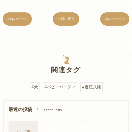
< 前のページ
一覧に戻る
次のページ >
関連タグ
#犬
#パピーパーティ
#近江八幡
最近の投稿
Recent Posts