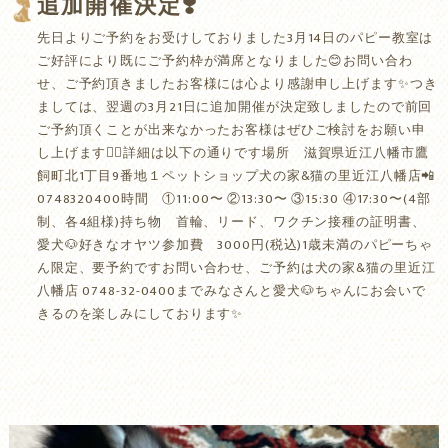
追加開催決定❣️
先日よりご予約をお受けしておりました3月14日のパピー教室は
ご好評により既にご予約枠が満席となりました😊お問い合わ
せ、ご予約頂きましたお客様には心より感謝申し上げます✨つき
ましては、翌週の3月21日に追加開催が決定致しましたので前回
ご予約頂くことが出来なかったお客様はぜひご検討をお願い申
し上げます🙇‍♂️詳細は以下の通りです場所 滋賀県近江八幡市鷹
飼町北1丁目9番地１ペットショップ犬の家&猫の里近江八幡店📲
0748320400時間 ①11:00〜 ②13:30〜 ③15:30 ④17:30〜(4部
制、各4組様)持ち物 首輪、リード、ワクチン接種の証明書、
愛犬🐶好きなオヤツ参加費 3000円(税込)1歳未満のパピーちゃ
ん限定、要予約ですお問い合わせ、ご予約は犬の家&猫の里近江
八幡店 0748-32-0400までみなさんと愛犬🐶ちゃんにお会いで
きるのを楽しみにしております✨