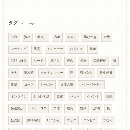
タグ
Tags
出血
資格
教え方
言葉
叱り方
飛びつき
食糞
マーキング
防災
トレーナー
おもちゃ
繁殖
肛門しぼり
リード
爪切り
寿命
抑制
問題行動
癖
子犬
噛み癖
ペットシッター
汗
引っ張り
終生飼養
体温
コース
シーズー
近江八幡
パピーパーティ
オンライン
しつけ相談
教室
パピー
イベント
里親
保護施設
ペットロス
肉球
尼崎
出張
訪問
夏
狂犬病
動物病院
いつから
フック
コンビニ
つなぐ