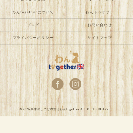
わんtogetherについて
わんトゥゲザー
ブログ
お問い合わせ
プライバシーポリシー
サイトマップ
© 2026 兵庫のしつけ教室はわんtogether ALL RIGHTS RESERVED.