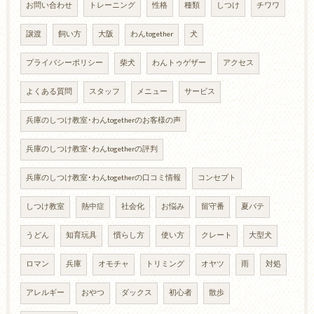
お問い合わせ
トレーニング
性格
種類
しつけ
チワワ
譲渡
飼い方
大阪
わんtogether
犬
プライバシーポリシー
柴犬
わんトゥゲザー
アクセス
よくある質問
スタッフ
メニュー
サービス
兵庫のしつけ教室･わんtogetherのお客様の声
兵庫のしつけ教室･わんtogetherの評判
兵庫のしつけ教室･わんtogetherの口コミ情報
コンセプト
しつけ教室
熱中症
社会化
お悩み
留守番
夏バテ
うどん
知育玩具
慣らし方
使い方
クレート
大型犬
ロマン
兵庫
オモチャ
トリミング
オヤツ
雨
対処
アレルギー
おやつ
ダックス
初心者
散歩